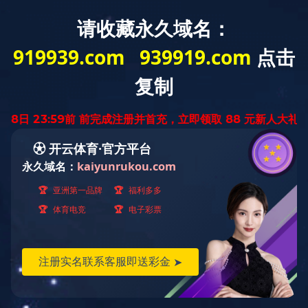
荣誉资质
质量管理体系证书
荣誉证书
发明专利证书
ISO3834和EN15085-2焊接证书
质量管理体系证书
首页
-
荣誉资质
-
质量管理体系证书
质量管理体系证书